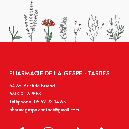
PHARMACIE DE LA GESPE - TARBES
54 Av. Aristide Briand
65000 TARBES
Téléphone:
05.62.93.14.65
pharmagespe.contact@gmail.com