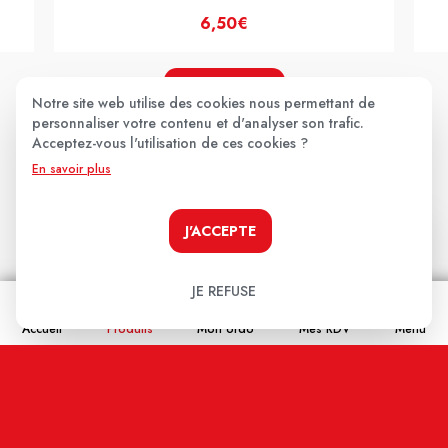
6,50€
JE LE PRENDS !
Notre site web utilise des cookies nous permettant de
personnaliser votre contenu et d'analyser son trafic.
Acceptez-vous l'utilisation de ces cookies ?
En savoir plus
Les avis clients
.
J'ACCEPTE
Aucun avis pour le moment.
JE REFUSE
Soyez le premier à donner votre avis !
Accueil
Produits
Mon ordo
Mes RDV
Menu
Votre note:
★
★
★
★
★
Votre avis