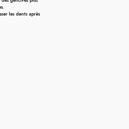
 des gencives plus
es.
ser les dents après