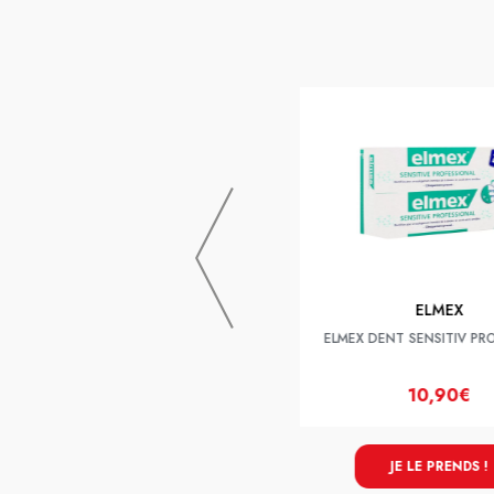
ELMEX
Elmex Sensitive Professional Dentifrice
75ml X2
ELMEX
ELMEX DENT SENSITIV PR
11,90€
10,90€
JE LE PRENDS !
JE LE PRENDS !