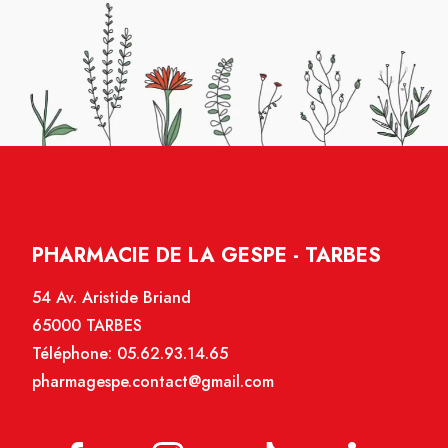
PHARMACIE DE LA GESPE - TARBES
54 Av. Aristide Briand
65000 TARBES
Téléphone:
05.62.93.14.65
pharmagespe.contact@gmail.com