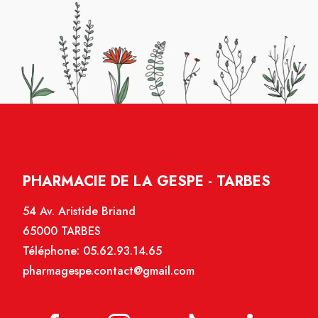
PHARMACIE DE LA GESPE - TARBES
54 Av. Aristide Briand
65000 TARBES
Téléphone:
05.62.93.14.65
pharmagespe.contact@gmail.com