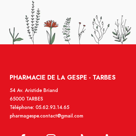
PHARMACIE DE LA GESPE - TARBES
54 Av. Aristide Briand
65000 TARBES
Téléphone:
05.62.93.14.65
pharmagespe.contact@gmail.com