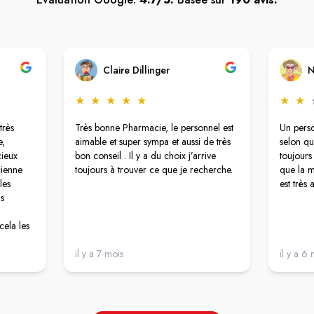
Claire Dillinger
N
★
★
★
★
★
★
★
très
Très bonne Pharmacie, le personnel est
Un perso
e,
aimable et super sympa et aussi de très
selon qu
cieux
bon conseil . Il y a du choix j’arrive
toujour
cienne
toujours à trouver ce que je recherche.
que la m
les
est très a
as
 cela les
travers
ujours
il y a 7 mois
il y a 6 
ont
ables
té-prix
onnel a