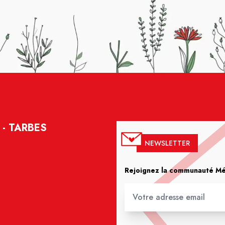
- TARBES
NEWSLETTER
Rejoignez la communauté Méd