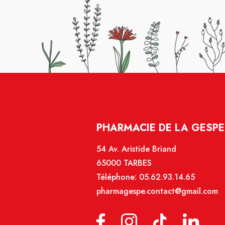
PHARMACIE DE LA GESPE 
54 Av. Aristide Briand
65000 TARBES
Téléphone:
05.62.93.14.65
pharmagespe.contact@gmail.com