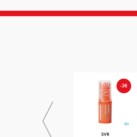
-3€
SVR