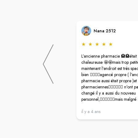
Nana 2512
★
★
★
★
★
L’ancienne pharmacie 🏨🏨était 
chaleureuse 🤩🤩mais trop petit
maintenant l’endroit est très spa
bien 👍🏼👍🏼agencé propre ( l'an
pharmacie aussi était propre )et 
pharmaciennes👩🏻‍⚕️👩🏻‍⚕️ n'ont p
changé il y a aussi du nouveau
personnel,👨🏻‍⚕️👨🏻‍⚕️mais malgré
anciennes nous reconnaissent à 
le masque 😷😷et demandent to
il y a 4 ans
des nouvelles du patient, elles s
souriantes accueillantes et agré
comme toujours le rapport quali
💶💶est correct, de plus le pers