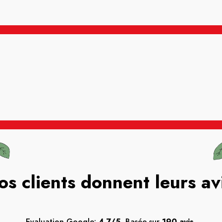
os clients donnent leurs av
Evaluation Google:
4.7/5.
Basée sur
190 avis.