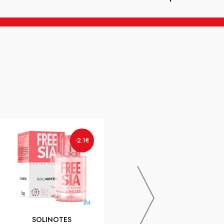
SVR
-3€
-2.1€
SUN SECURE EAU SOLAIRE
GLOW SPF50+
SOLINOTES