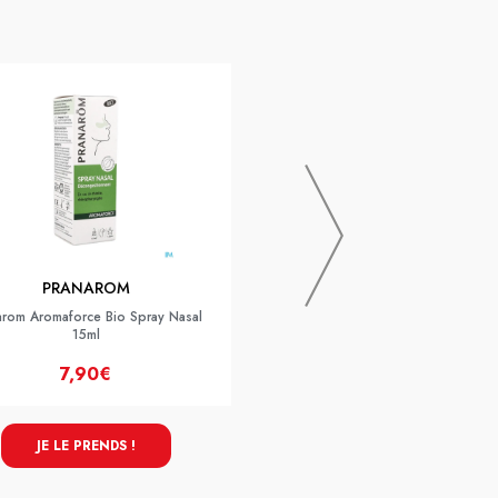
MEDIPRIX
Mediexpert Magnesium + Zn Bisg
Gelule 90
PRANAROM
arom Aromaforce Bio Spray Nasal
15ml
7,90€
17,90€
JE LE PRENDS !
JE LE PRENDS !