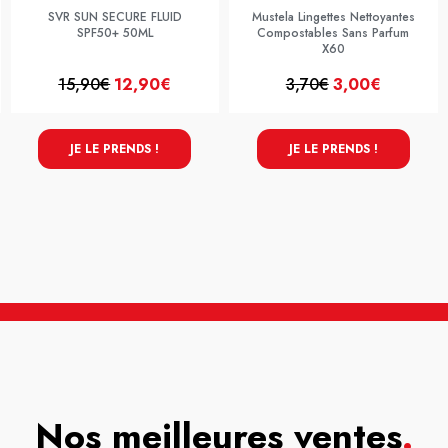
SVR SUN SECURE FLUID
Mustela Lingettes Nettoyantes
SPF50+ 50ML
Compostables Sans Parfum
X60
15,90€
12,90€
3,70€
3,00€
JE LE PRENDS !
JE LE PRENDS !
Nos meilleures ventes
.