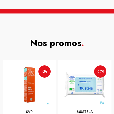
Nos promos
.
-3€
-0.7€
SVR
MUSTELA