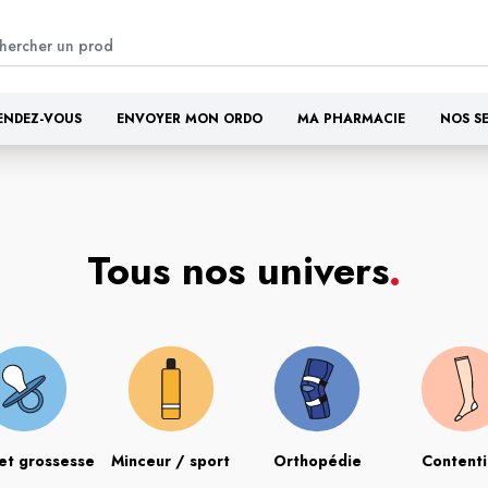
ENDEZ-VOUS
ENVOYER MON ORDO
MA PHARMACIE
NOS S
Tous nos univers
.
et grossesse
Minceur / sport
Orthopédie
Content