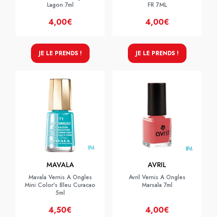
Lagon 7ml
FR 7ML
4,00€
4,00€
JE LE PRENDS !
JE LE PRENDS !
MAVALA
AVRIL
Mavala Vernis A Ongles
Avril Vernis A Ongles
Mini Color's Bleu Curacao
Marsala 7ml
5ml
4,50€
4,00€