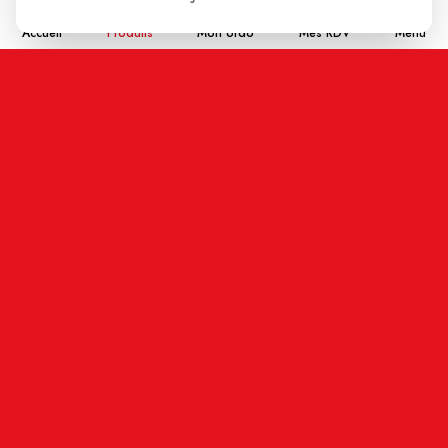
Accueil
Produits
Mon ordo
Mes RDV
Menu
Aucun avis pour le moment.
Soyez le premier à donner votre avis !
Votre note:
★
★
★
★
★
Votre avis
Nom