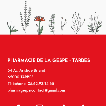
PHARMACIE DE LA GESPE - TARBES
54 Av. Aristide Briand
65000 TARBES
Téléphone:
05.62.93.14.65
pharmagespe.contact@gmail.com