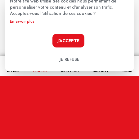
Notre site web utilise des cookies nous permettant de
★
★
★
★
★
personnaliser votre contenu et d'analyser son trafic.
Acceptez-vous l'utilisation de ces cookies ?
Votre avis
En savoir plus
J'ACCEPTE
JE REFUSE
Nom
Accueil
Produits
Mon ordo
Mes RDV
Menu
Email
En cochant cette case j'accepte que les
informations saisies soient enregistrées, et affichées
sur ce site internet (votre email restera confidentiel).