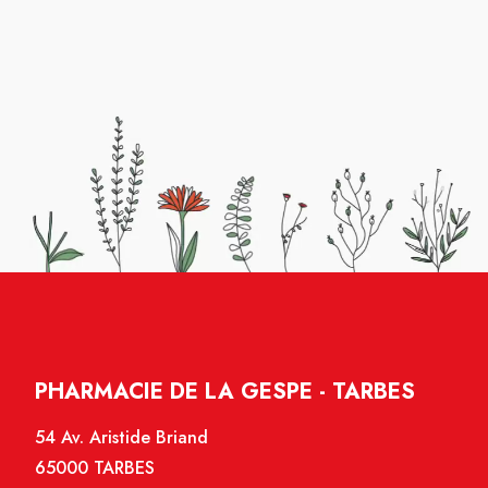
PHARMACIE DE LA GESPE - TARBES
54 Av. Aristide Briand
65000 TARBES