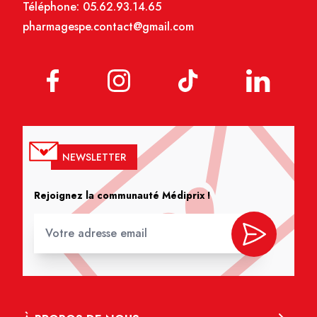
Téléphone:
05.62.93.14.65
pharmagespe.contact@gmail.com
NEWSLETTER
Rejoignez la communauté Médiprix !