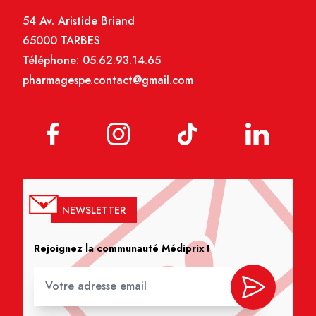
54 Av. Aristide Briand
65000 TARBES
Téléphone:
05.62.93.14.65
pharmagespe.contact@gmail.com
NEWSLETTER
Rejoignez la communauté Médiprix !