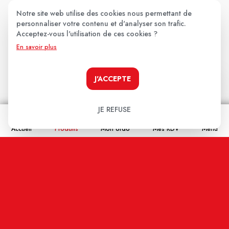
Notre site web utilise des cookies nous permettant de
personnaliser votre contenu et d'analyser son trafic.
Les avis clients
.
Acceptez-vous l'utilisation de ces cookies ?
En savoir plus
Aucun avis pour le moment.
J'ACCEPTE
Soyez le premier à donner votre avis !
JE REFUSE
Votre note:
Accueil
Produits
Mon ordo
Mes RDV
Menu
★
★
★
★
★
Votre avis