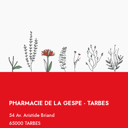
PHARMACIE DE LA GESPE - TARBES
54 Av. Aristide Briand
65000 TARBES