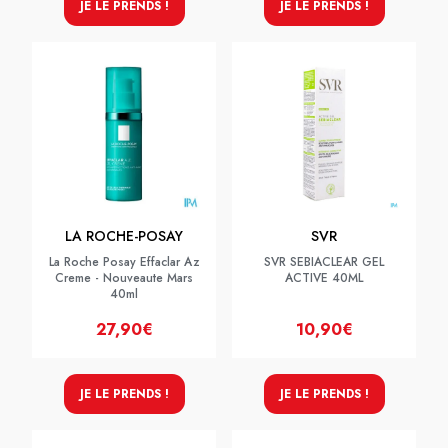
JE LE PRENDS !
JE LE PRENDS !
LA ROCHE-POSAY
SVR
La Roche Posay Effaclar Az
SVR SEBIACLEAR GEL
Creme - Nouveaute Mars
ACTIVE 40ML
40ml
27,90€
10,90€
JE LE PRENDS !
JE LE PRENDS !