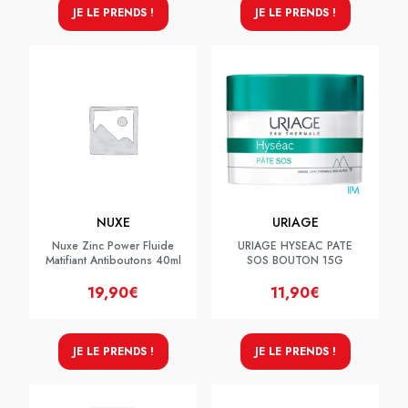
JE LE PRENDS !
JE LE PRENDS !
NUXE
URIAGE
Nuxe Zinc Power Fluide
URIAGE HYSEAC PATE
Matifiant Antiboutons 40ml
SOS BOUTON 15G
19,90€
11,90€
JE LE PRENDS !
JE LE PRENDS !