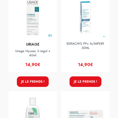
KERACNYL PP+ A/IMPERF
URIAGE
30ML
Uriage Hyseac 3-regul +
40ml
14,90€
14,90€
JE LE PRENDS !
JE LE PRENDS !