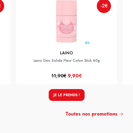
€
-2€
LAINO
Laino Deo Solide Fleur Coton Stick 60g
11,90€
9,90€
JE LE PRENDS !
Toutes nos promotions