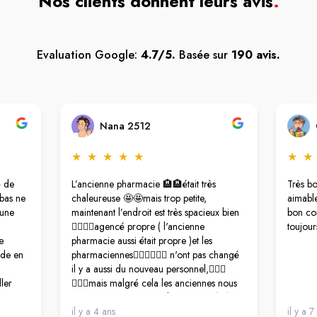
Nos clients donnent leurs avis
.
Evaluation Google:
4.7/5.
Basée sur
190 avis.
Nana 2512
★
★
★
★
★
★
★
é de
L’ancienne pharmacie 🏨🏨était très
Très bo
bas ne
chaleureuse 🤩🤩mais trop petite,
aimable
 une
maintenant l’endroit est très spacieux bien
bon cons
👍🏼👍🏼agencé propre ( l'ancienne
toujour
e
pharmacie aussi était propre )et les
ide en
pharmaciennes👩🏻‍⚕️👩🏻‍⚕️ n'ont pas changé
il y a aussi du nouveau personnel,👨🏻‍⚕️
ller
👨🏻‍⚕️mais malgré cela les anciennes nous
s
reconnaissent à travers le masque 😷😷et
demandent toujours des nouvelles du
il y a 4 ans
il y a 