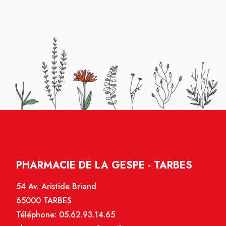
PHARMACIE DE LA GESPE - TARBES
54 Av. Aristide Briand
65000 TARBES
Téléphone:
05.62.93.14.65