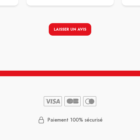
(comme
patient, elles sont souriantes accueillantes
erver).
et agréables comme toujours le rapport
t mal
qualité-prix 💶💶est correct, de plus le
nne
personnel a été disponibles pour fournir à
es
domicile 🏡🏡un médicament 💊💊
LAISSER UN AVIS
me
indispensable pour maman je leur en
serais toujours reconnaissante 😇😇pour
 règle
ce geste.
ratif
ai un
isse
rendre
fais
 en
Paiement 100% sécurisé